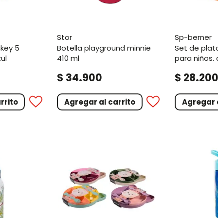
stor
sp-berner
botella playground minnie
set de platos y cubiertos
ul
410 ml
para niños. 
.
.
$
34
900
$
28
20
rrito
Agregar al carrito
Agregar a