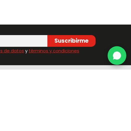
Suscribirme
s de datos
y
términos y condiciones
nos
Síguenos
r teléfono:
100
Línea en Medellín
@estra.com.co
ransparencia