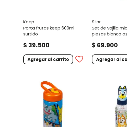
keep
stor
porta frutas keep 600ml
set de vajilla mickey 5
surtido
piezas blanco az
.
.
$
39
500
$
69
900
Agregar al carrito
Agregar al ca