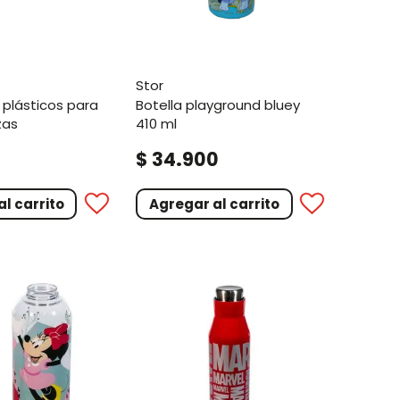
stor
botella playground bluey
zas
410 ml
.
0
$
34
900
l carrito
Agregar al carrito