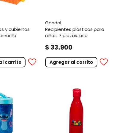
gondol
recipientes plásticos para
amarillo
niños. 7 piezas. oso
.
0
$
33
900
l carrito
Agregar al carrito