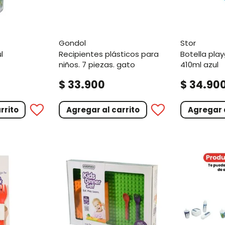
gondol
stor
l
recipientes plásticos para
botella playground stitch
niños. 7 piezas. gato
410ml azul
.
.
$
33
900
$
34
90
rrito
Agregar al carrito
Agregar a