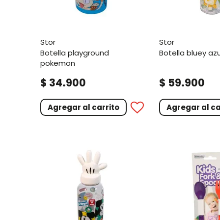
stor
stor
botella playground
botella bluey azu
pokemon
.
.
$
34
900
$
59
900
Agregar al carrito
Agregar al ca