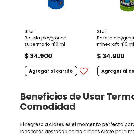
stor
stor
botella playground
botella playground
supermario 410 ml
minecraft 410 ml
.
.
$
34
900
$
34
900
Agregar al carrito
Agregar al ca
Beneficios de Usar Termos
Comodidad
El regreso a clases es el momento perfecto para 
loncheras destacan como aliados clave para mant