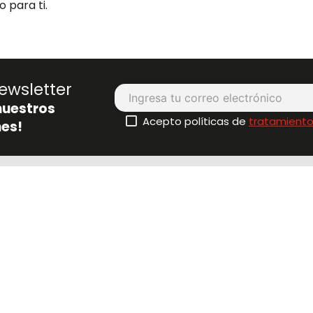
 para ti.
ewsletter
nuestros
Acepto políticas de
tratamiento
es!
erés
Portafolio
Contácte
tos
Nuestros Productos
Compras po
ciones
Estratips
(604)604 4
 de envío
Videos
Correo:
arantías
Sostenibilidad - Estraeco
ecommerce
entes
Blog
Buzón de t
Estralandia