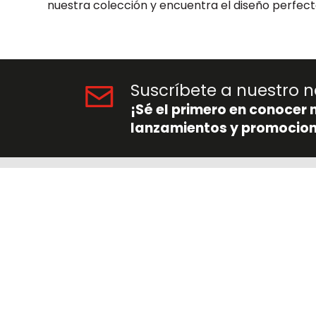
nuestra colección y encuentra el diseño perfecto
Suscríbete a nuestro n
¡Sé el primero en conocer 
lanzamientos y promocion
Nuestra Empresa
Enlaces de Int
Nosotros
Protección de da
Accionistas
Términos y condi
Distribuidores
Tiempos y costos
Trabaje con nosotros
Devoluciones y g
Mis pagos
Preguntas frecu
Certificados de proveedores
Crédito Addi