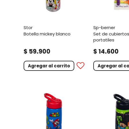
stor
sp-berner
botella mickey blanco
set de cubiertos plasticos
portatiles
.
.
$
59
900
$
14
600
Agregar al carrito
Agregar al ca