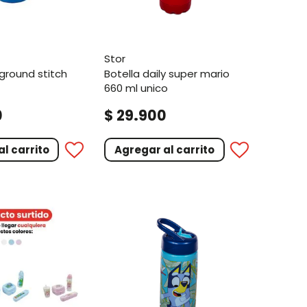
stor
botella daily super mario
660 ml unico
.
0
$
29
900
l carrito
Agregar al carrito