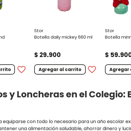
stor
stor
botella daily mickey 660 ml
botella min
.
.
$
29
900
$
59
90
rrito
Agregar al carrito
Agregar a
 y Loncheras en el Colegio: E
equiparse con todo lo necesario para un año escolar exit
ener una alimentación saludable, ahorrar dinero y lucir