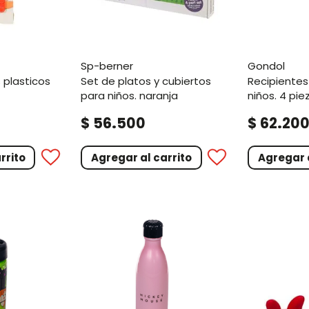
sp-berner
gondol
set de platos y cubiertos
recipientes plásticos para
para niños. naranja
niños. 4 pie
.
.
$
56
500
$
62
20
rrito
Agregar al carrito
Agregar a