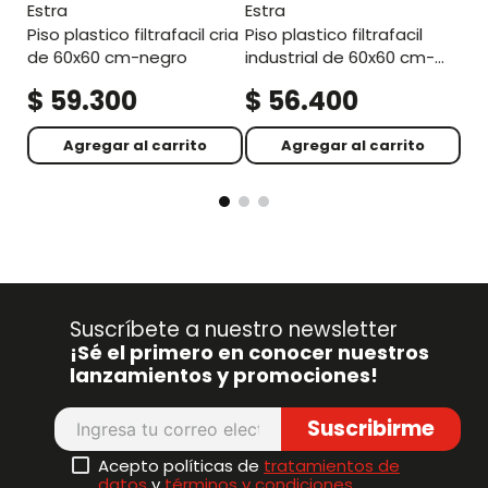
estra
estra
piso plastico filtrafacil cria
piso plastico filtrafacil
de 60x60 cm-negro
industrial de 60x60 cm-
azul
$
59
.
300
$
56
.
400
$
Agregar al carrito
Agregar al carrito
Suscríbete a nuestro newsletter
¡Sé el primero en conocer nuestros
lanzamientos y promociones!
Suscribirme
Acepto políticas de
tratamientos de
datos
y
términos y condiciones