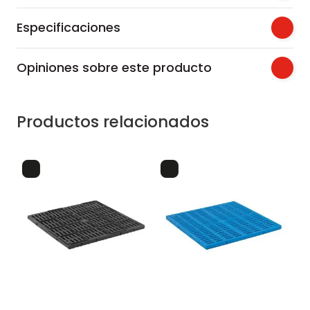
Especificaciones
Opiniones sobre este producto
Productos relacionados
es
piso plastico
0
an
cm