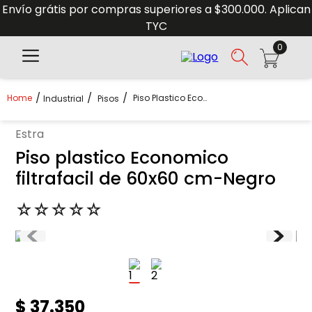
Envío grátis por compras superiores a $300.000. Aplican
TYC
0
Piso Plastico Economico Filtrafacil De 60x60 Cm-Negro
Industrial
Pisos
estra
Piso plastico Economico
filtrafacil de 60x60 cm-Negro
☆
☆
☆
☆
☆
$
37
.
350