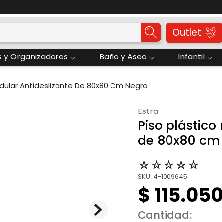
Solicite su Cotización Aquí
o?
Outlet
 y Organizadores
Baño y Aseo
Infantil
odular Antideslizante De 80x80 Cm Negro
estra
Piso plástico
de 80x80 cm
☆
☆
☆
☆
☆
SKU
:
4-1009645
$
115
.
05
Cantidad