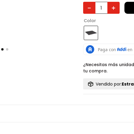
－
＋
Color
¿Necesitas más unida
tu compra.
Vendido por:
Estra