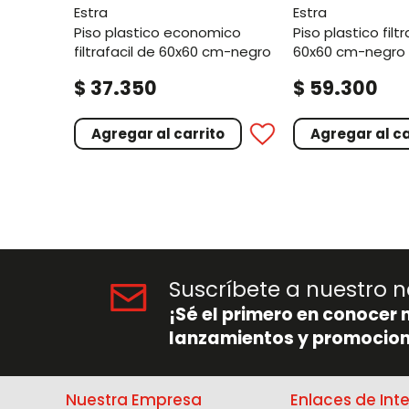
estra
estra
piso plastico economico
piso plastico filtrafacil cria de
filtrafacil de 60x60 cm-negro
60x60 cm-negro
.
.
$
37
350
$
59
300
Agregar al carrito
Agregar al ca
Suscríbete a nuestro n
¡Sé el primero en conocer 
lanzamientos y promocion
Nuestra Empresa
Enlaces de Int