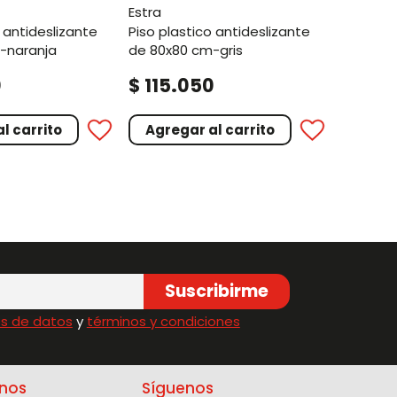
estra
piso plastico antideslizante
-naranja
de 80x80 cm-gris
.
0
$
115
050
l carrito
Agregar al carrito
Suscribirme
s de datos
y
términos y condiciones
nos
Síguenos