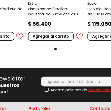
estra
estra
piso plastico filtrafacil
piso plastico antideslizante
industrial de 60x60 cm-azul
de 80x80 cm
.
.
$
56
400
$
115
05
rrito
Agregar al carrito
Agregar a
ewsletter
nuestros
Acepto políticas de
tratamiento
es!
erés
Portafolio
Contácte