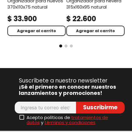
organizador para huevos
organizador para nevera
370x110x75 natural
315x160x95 natural
$
33
.
900
$
22
.
600
$
Agregar al carrito
Agregar al carrito
Suscríbete a nuestro newsletter
¡Sé el primero en conocer nuestros
lanzamientos y promociones!
Suscribirme
Acepto políticas de
tratamientos de
datos
y
términos y condiciones