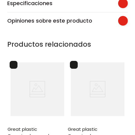
Especificaciones
Opiniones sobre este producto
Productos relacionados
g
organizador para latas
36
great plastic
great plastic