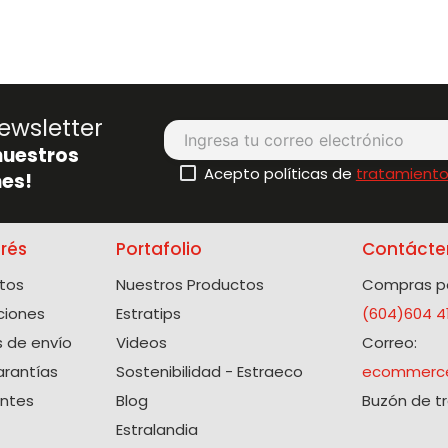
ewsletter
nuestros
Acepto políticas de
tratamiento
es!
erés
Portafolio
Contácte
tos
Nuestros Productos
Compras po
ciones
Estratips
(604)604 4
 de envío
Videos
Correo:
arantías
Sostenibilidad - Estraeco
ecommerce
entes
Blog
Buzón de t
Estralandia