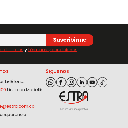
Suscribirme
s de datos
y
términos y condiciones
nos
Síguenos
r teléfono:
100
Línea en Medellín
@estra.com.co
ransparencia