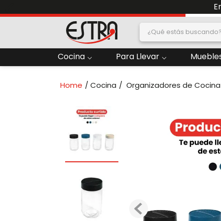
E
¿Qué estás buscand
dos
Cocina
Para Llevar
Muebles
2
.
Nevera
Cocina
Organizadores de Cocina
oras
4
.
Papelera
6
.
Termo
ado
8
.
Contenedor
10
.
Locker