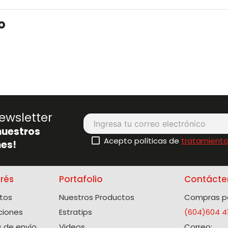
o
ewsletter
nuestros
Acepto políticas de
tratamiento
es!
erés
Portafolio
Contácte
tos
Nuestros Productos
Compras po
ciones
Estratips
(604)604 4
 de envío
Videos
Correo: