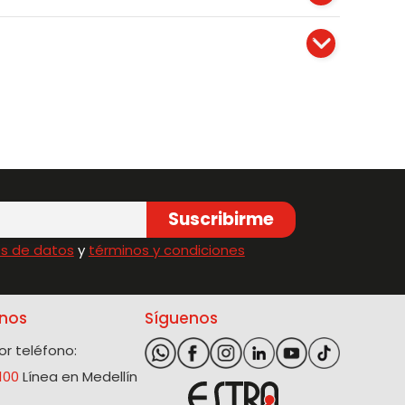
Suscribirme
s de datos
y
términos y condiciones
nos
Síguenos
r teléfono:
100
Línea en Medellín