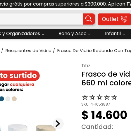
nvío grátis por compras superiores a $300.000. Aplican T
o?
Outlet
 y Organizadores
Baño y Aseo
Infantil
Recipientes de Vidrio
Frasco De Vidrio Redondo Con Tap
titiz
Frasco de vi
660 ml colore
☆
☆
☆
☆
☆
SKU
:
4-1053887
$
14
.
600
Cantidad