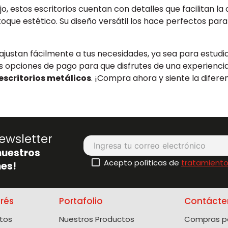
o, estos escritorios cuentan con detalles que facilitan 
toque estético. Su diseño versátil los hace perfectos par
justan fácilmente a tus necesidades, ya sea para estudiar
as opciones de pago para que disfrutes de una experienc
escritorios metálicos
. ¡Compra ahora y siente la difere
ewsletter
nuestros
Acepto políticas de
tratamiento
es!
erés
Portafolio
Contácte
tos
Nuestros Productos
Compras po