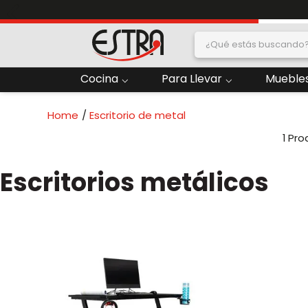
¿Qué estás buscand
dos
Cocina
Para Llevar
Muebles
2
.
Nevera
Escritorio de metal
oras
4
.
Papelera
1
6
.
Termo
Escritorios metálicos
ado
8
.
Contenedor
10
.
Locker