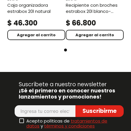
caja organizadora
recipiente con broches
estrabox 20l natural
estrabox 20l blanco-
congelacion
$
46
.
300
$
66
.
800
Agregar al carrito
Agregar al carrito
Suscríbete a nuestro newsletter
¡Sé el primero en conocer nuestros
lanzamientos y promociones!
Suscribirme
Acepto políticas de
tratamientos de
datos
y
términos y condiciones