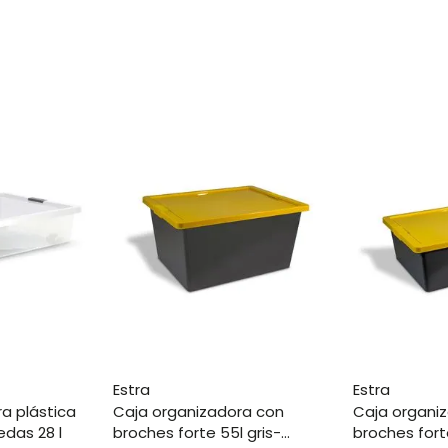
estra
estra
caja organizadora con
caja organizadora con
edas 28 l
broches forte 55l gris-
broches forte