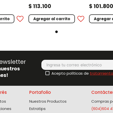
amarillo
amarillo
.
.
$
113
100
$
101
80
rrito
Agregar al carrito
Agregar a
ewsletter
nuestros
Acepto políticas de
tratamiento
es!
erés
Portafolio
Contácte
tos
Nuestros Productos
Compras po
ciones
Estratips
(604)604 4