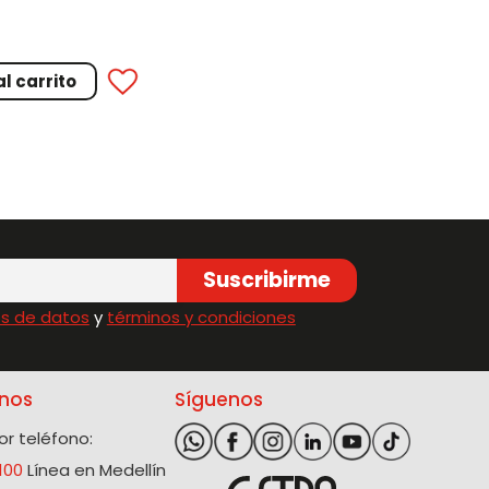
0
l carrito
Suscribirme
s de datos
y
términos y condiciones
nos
Síguenos
r teléfono:
100
Línea en Medellín