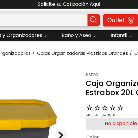
Solicite su Cotización Aquí
o?
Outlet
 y Organizadores
Baño y Aseo
Infantil
Organizadoras
Cajas Organizadoras Plásticas Grandes
C
estra
Caja Organiz
Estrabox 20L 
☆
☆
☆
☆
☆
SKU
:
4-1048931
Color