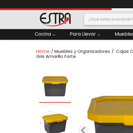
¿Qué estás buscand
dos
Cocina
Para Llevar
Muebles
2
.
Nevera
Muebles y Organizadores
Cajas 
oras
4
.
Papelera
Gris Amarillo Forte
6
.
Termo
ado
8
.
Contenedor
10
.
Locker