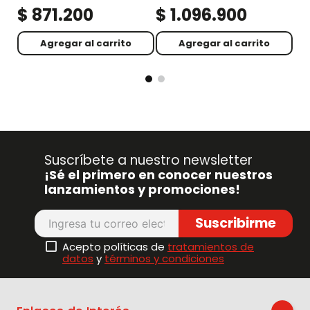
$
871
.
200
$
1
.
096
.
900
$
Agregar al carrito
Agregar al carrito
Suscríbete a nuestro newsletter
¡Sé el primero en conocer nuestros
lanzamientos y promociones!
Suscribirme
Acepto políticas de
tratamientos de
datos
y
términos y condiciones