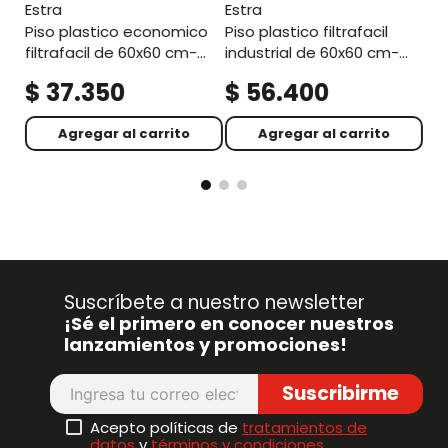
estra
estra
piso plastico economico
piso plastico filtrafacil
filtrafacil de 60x60 cm-
industrial de 60x60 cm-
negro
azul
$
37
.
350
$
56
.
400
$
Agregar al carrito
Agregar al carrito
Suscríbete a nuestro newsletter
¡Sé el primero en conocer nuestros
lanzamientos y promociones!
Suscribirme
Acepto políticas de
tratamientos de
datos
y
términos y condiciones