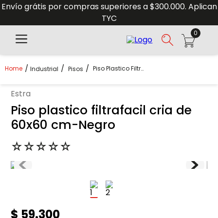
Envío grátis por compras superiores a $300.000. Aplican
TYC
0
Piso Plastico Filtrafacil Cria De 60x60 Cm-Negro
Industrial
Pisos
estra
Piso plastico filtrafacil cria de
60x60 cm-Negro
☆
☆
☆
☆
☆
$
59
.
300