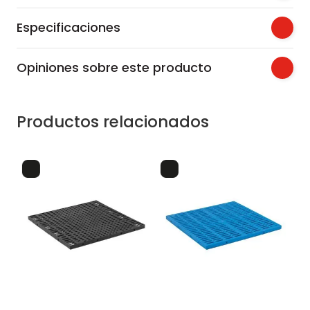
Especificaciones
Opiniones sobre este producto
Productos relacionados
es
piso plastico
0
an
cm