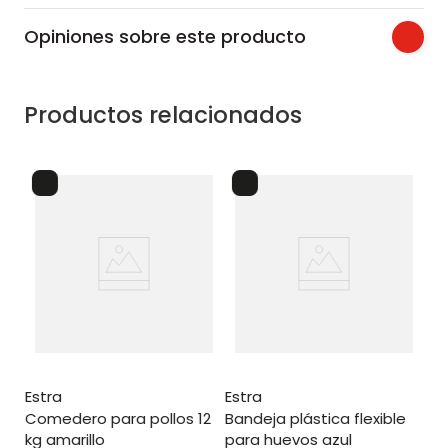
Opiniones sobre este producto
Productos relacionados
es
bandeja plástica flexible
pa
estra
estra
comedero para pollos 12
bandeja plástica flexible
kg amarillo
para huevos azul