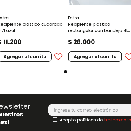
estra
estra
uadrado
recipiente plastico
.7l azul
rectangular con bandeja 4l
blanco
.
.
$
11
200
$
26
000
Agregar al carrito
Agregar al carrito
ewsletter
nuestros
Acepto políticas de
tratamiento
es!