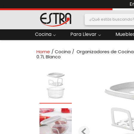
E
¿Qué estás buscand
dos
Cocina
Para Llevar
Muebles
2
.
Nevera
Cocina
Organizadores de Cocina
oras
4
.
Papelera
0.7L Blanco
6
.
Termo
ado
8
.
Contenedor
10
.
Locker