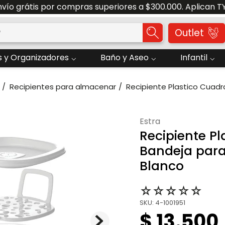
nvío grátis por compras superiores a $300.000. Aplican T
o?
Outlet
 y Organizadores
Baño y Aseo
Infantil
Recipientes para almacenar
Recipiente Plastico Cua
estra
Recipiente P
Bandeja para
Blanco
☆
☆
☆
☆
☆
SKU
:
4-1001951
$
13
.
500