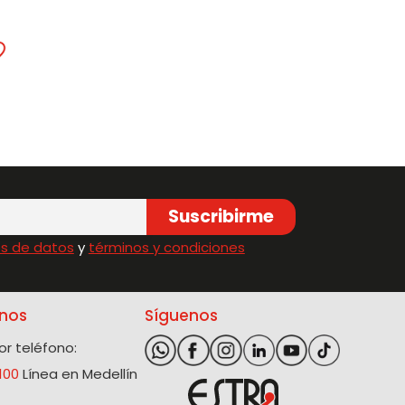
Suscribirme
s de datos
y
términos y condiciones
nos
Síguenos
r teléfono:
100
Línea en Medellín