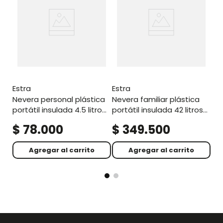
es
nevera portátil insulada 22
lit
re
estra
estra
nevera personal plástica
nevera familiar plástica
portátil insulada 4.5 litros
portátil insulada 42 litros
rojo material recuperado
rojo material recuperado
$
78
.
000
$
349
.
500
$
Agregar al carrito
Agregar al carrito