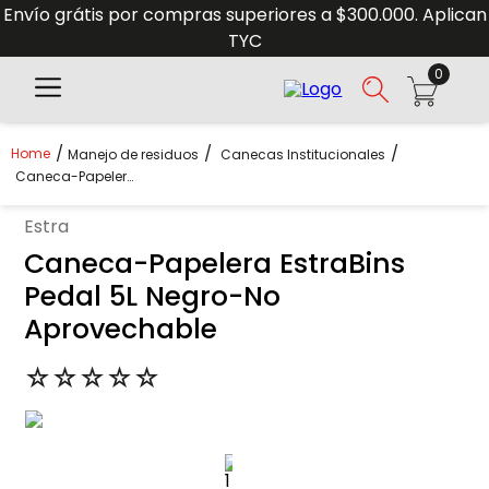
Envío grátis por compras superiores a $300.000. Aplican
TYC
0
Manejo de residuos
Canecas Institucionales
Caneca-Papelera EstraBins Pedal 5L Negro-No Aprovechable
estra
Caneca-Papelera EstraBins
Pedal 5L Negro-No
Aprovechable
☆
☆
☆
☆
☆