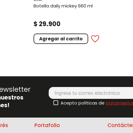
botella daily mickey 660 ml
.
$
29
900
Agregar al carrito
ewsletter
nuestros
Acepto políticas de
tratamiento
es!
erés
Portafolio
Contácte