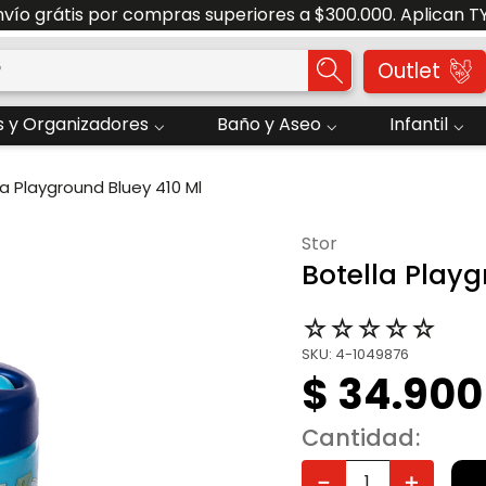
nvío grátis por compras superiores a $300.000. Aplican T
o?
Outlet
 y Organizadores
Baño y Aseo
Infantil
la Playground Bluey 410 Ml
stor
Botella Playg
☆
☆
☆
☆
☆
SKU
:
4-1049876
$
34
.
900
Cantidad
－
＋